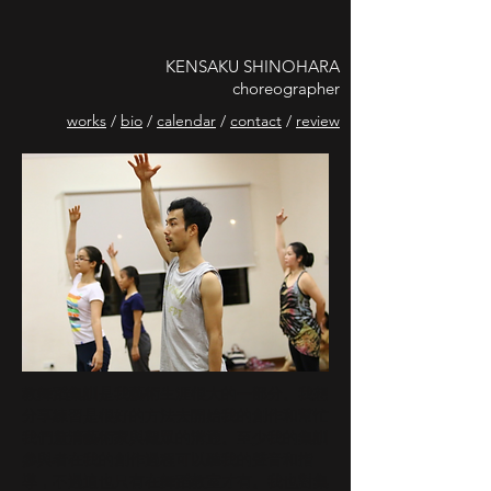
KENSAKU SHINOHARA
choreographer
works
/
bio
/
calendar
/
contact
/
review
教舞蹈集訓是我藝術生涯很大的一部分。我想
分享練習是很好的方法去開始我的創作和幫忙
我們釐清藝術家與觀眾的溝通。至少我的集訓
參與者在我的創作過程可以聽我的聲音和指
導，不過這也只有在舞蹈教室才有。我也對集