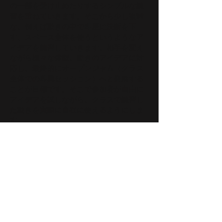
の一部を受け止めたりするシンプルな練
習を重ねていきます。そこから少し複雑
な、例えば動きの中で即座に決断を下
す、スペース全体を使うというようなア
イデアを練習していきます。相手を変え
ながら様々な体型、動きのアイデアに対
応し、最終的にオープンジャム（クラス
全体での即興セッション）へと発展する
ことが目標です。そこで参加者が自由に
アイデアを試しながら、クラスで練習し
た動きを実際に自在に使えるようにしま
す。
創作ワークショップ
頭を柔らかくし、また空間を違った目で
捉えられるようなウォームアップからス
タートします。ゲーム、絵描き、体を使
ったエクササイズ、その他の創作アイデ