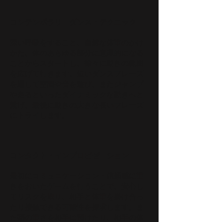
コンテンポラリーダンス・テクニック
深い呼吸をすること、自然な体重のかけ
かた、体のあらゆる部分に意識的になる
ことからスタートし、徐々に動きの範囲
を広げて行きます。短いダンスフレーズ
を通して空間や音を遊び、またジャンプ
や走るといったダイナミックな動きへと
繋げ、最後に動きの大きな長いフレーズ
にトライします。
コンタクト・インプロビゼーション
最初にコミュニケーション・信頼感に重
きをおいたゲームを行うことで、安心し
てリスクを取り、相手と体重を掛け合っ
たり接触できる可能性を探求します。ま
た頭の重さを相手に預けたり、相手の体